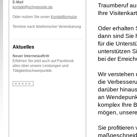
E-Mail
Traumberuf au
kontakt@schypeople.de
Ihre Visitenkar
Oder nutzen Sie unser
Kontaktformular
.
Termine nach telefonischer Vereinbarung.
Oder erhalten
dann sind Sie h
für die Unters
Aktuelles
unterstützen S
Neuer Internetauftritt
bei der Erreic
Erfahren Sie jetzt auch auf Facebook
alles über unsere Leistungen und
Tätigkeitsschwerpunkte.
Wir verstehen 
die Verbesser
darüber hinaus
an Wendepunkt
komplex Ihre B
mögen, unsere
Sie profitieren
maßgeschneide